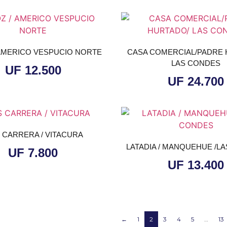
 AMERICO VESPUCIO NORTE
CASA COMERCIAL/PADRE 
LAS CONDES
UF
12.500
UF
24.700
S CARRERA / VITACURA
LATADIA / MANQUEHUE /L
UF
7.800
UF
13.400
←
1
2
3
4
5
…
13