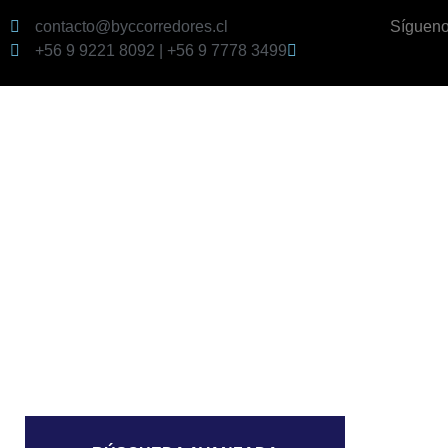
contacto@byccorredores.cl
Sígueno
+56 9 9221 8092 | +56 9 7778 3499