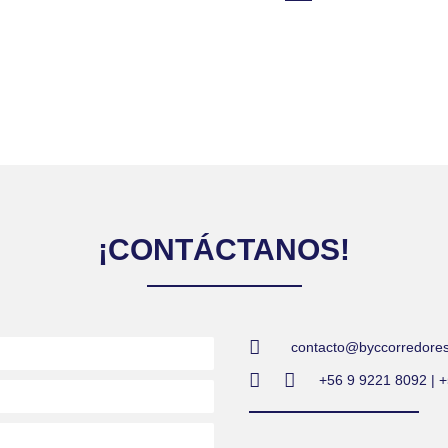
¡CONTÁCTANOS!
contacto@byccorredores
+56 9 9221 8092 | 