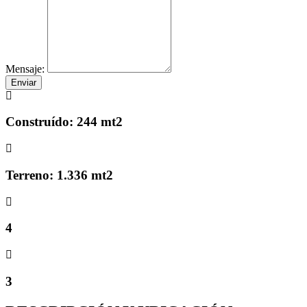
Mensaje:
Enviar
Construído: 244 mt2
Terreno: 1.336 mt2
4
3